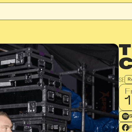
T
C
SE
R
F
1
S