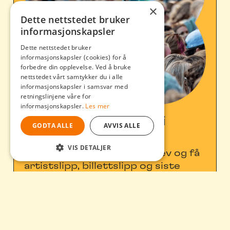
×
Dette nettstedet bruker
informasjonskapsler
Dette nettstedet bruker
informasjonskapsler (cookies) for å
forbedre din opplevelse. Ved å bruke
nettstedet vårt samtykker du i alle
informasjonskapsler i samsvar med
retningslinjene våre for
informasjonskapsler.
Les mer
Få siste nytt rett i
GODTA ALLE
AVVIS ALLE
innboksen!
VIS DETALJER
Meld deg på vårt nyhetsbrev og få
STRENGT NØDVENDIG
artistslipp, billettslipp og siste
nytt, rett i innboksen.
YTELSE
MÅLRETTING
FUNKSJONALITET