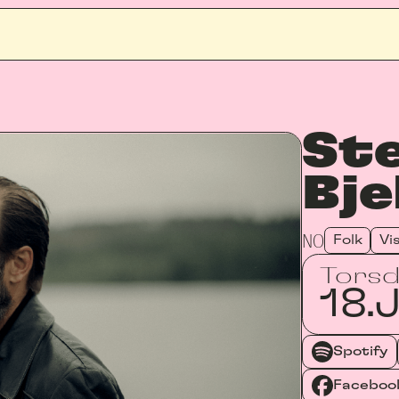
Ste
Bje
NO
Folk
Vi
Tors
18.
J
Spotify
Faceboo