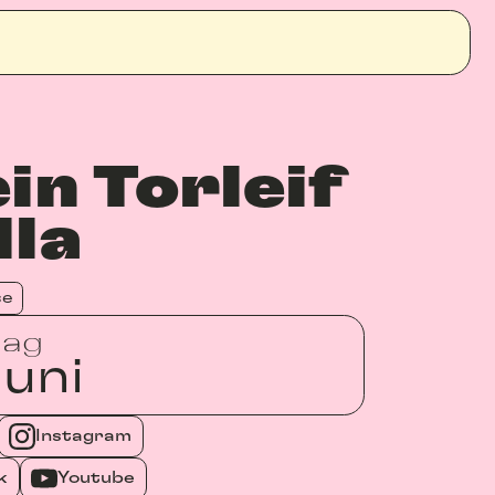
in Torleif
lla
se
dag
uni
Instagram
k
Youtube