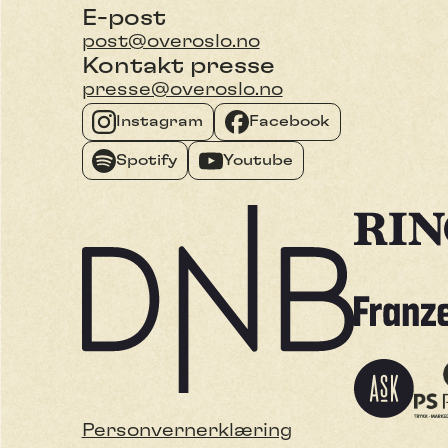
E-post
post@overoslo.no
Kontakt presse
presse@overoslo.no
Instagram
Facebook
Spotify
Youtube
Personvernerklæring